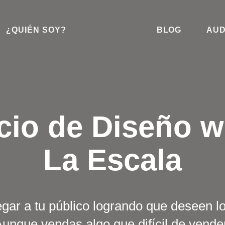
¿QUIÉN SOY?
BLOG
AUD
cio de Diseño 
La Escala
legar a tu público logrando que deseen l
unque vendas algo que difícil de vende