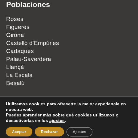
Poblaciones
Roses
Figueres
Girona
Castelló d'Empúries
Cadaqués
Palau-Saverdera
Llançà
La Escala
Besalú
Utilizamos cookies para ofrecerte la mejor experiencia en
nuestra web.
© Copyright 2021 – Cristian Casquet – Diseñador Web Freelance
Puedes aprender más sobre qué cookies utilizamos o
desactivarlas en los
ajustes
.
ubicado en Roses –
Diseño Web Girona
Política de Privacidad
–
Aviso Legal
–
Cookies
Aceptar
Rechazar
Ajustes